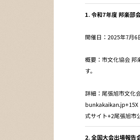
1. 令和7年度 邦楽部
開催日：2025年7月
概要：市文化協会 
す。
詳細：尾張旭市文化
bunkakaikan.jp
+15
X
式サイト
+2
尾張旭市
2. 全国大会出場報