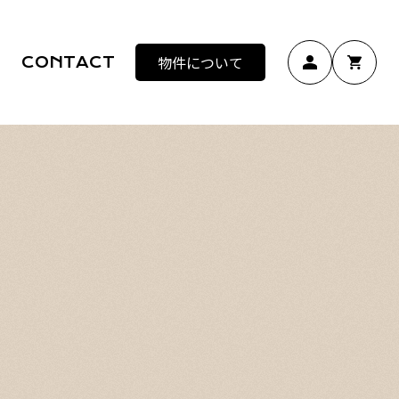
物件について
CONTACT
マ
カ
イ
ー
ペ
ト
ー
を
ジ
見
る