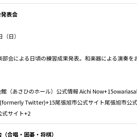
会発表会
6日（日）
邦楽部会による日頃の練習成果発表。和楽器による演奏を
会館（あさひのホール）公式情報
Aichi Now
+15
owariasa
 (formerly Twitter)
+15
尾張旭市公式サイト
尾張旭市公
公式サイト
+2
告会（合唱・囲碁・将棋）