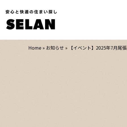
安
心
と
快
適
の
住
ま
Home
»
お知らせ
»
【イベント】2025年7月尾
い
探
し
SELAN