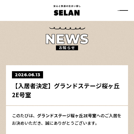
安
心
メ
と
ニ
快
ュ
適
ー
の
NEWS
住
ボ
ま
タ
い
ン
お知らせ
探
し
SELAN
2026.06.13
【入居者決定】グランドステージ桜ヶ丘
2E号室
このたびは、
グランドステージ桜ヶ丘2E号室
へのご入居を
お決めいただき、誠にありがとうございます。