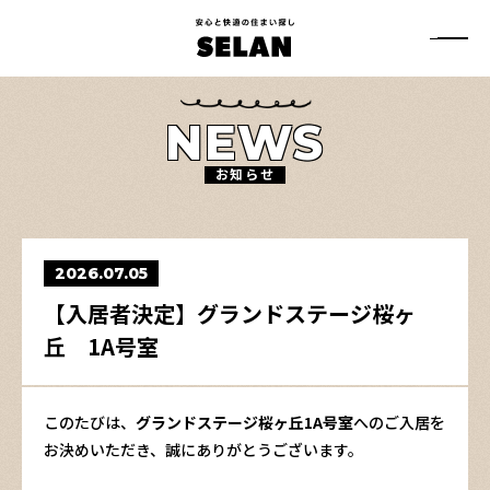
安
心
メ
と
ニ
快
ュ
適
ー
の
NEWS
住
ボ
ま
タ
い
ン
お知らせ
探
し
SELAN
2026.07.05
【入居者決定】グランドステージ桜ヶ
丘 1A号室
このたびは、
グランドステージ桜ヶ丘1A号室
へのご入居を
お決めいただき、誠にありがとうございます。